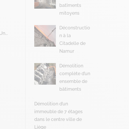
batîments
mitoyens
Déconstructio
n...
n à la
Citadelle de
Namur
Démolition
complète d’un
ensemble de
bâtiments
Démolition d’un
immeuble de 7 étages
dans le centre ville de
Liège