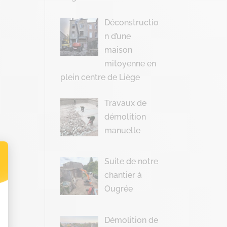
Déconstructio
n d’une
maison
mitoyenne en
plein centre de Liège
Travaux de
démolition
manuelle
Suite de notre
chantier à
t : Personnalisez vos Options
Ougrée
Démolition de