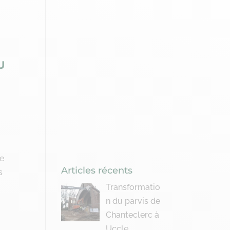
U
le
Articles récents
s
Transformatio
n du parvis de
Chanteclerc à
Uccle