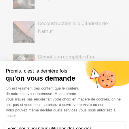
Déconstruction à la Citadelle de
Namur
Démolition complète d’un
ensemble de bâtiments
Promis, c'est la dernière fois
qu'on vous demande
Plateforme de Gestion du Consenteme
On est vraiment très content que le contenu
Démolition d’un immeuble de 7 étages dans le
de notre site vous intéresse. Mais comme
centre ville de Liège
vous n'avez pas encore fait votre choix en matière de cookies, on ne
sait pas si vous nous autorisez à suivre votre visite ou non.
Vous pouvez même décider quels services vous nous autorisez à
Déconstruction d’une maison
Axeptio consent
lancer.
mitoyenne en plein centre de Liège
Voici pourquoi nous utilisons des cookies.