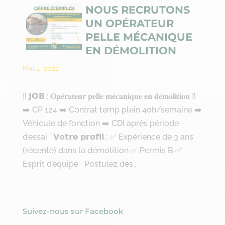
NOUS RECRUTONS
UN OPÉRATEUR
PELLE MÉCANIQUE
EN DÉMOLITION
Mai 4, 2022
‼ 𝗝𝗢𝗕 : 𝐎𝐩𝐞́𝐫𝐚𝐭𝐞𝐮𝐫 𝐩𝐞𝐥𝐥𝐞 𝐦𝐞́𝐜𝐚𝐧𝐢𝐪𝐮𝐞 𝐞𝐧 𝐝𝐞́𝐦𝐨𝐥𝐢𝐭𝐢𝐨𝐧 ‼
➡️ CP 124 ➡️ Contrat temp plein 40h/semaine ➡️
Véhicule de fonction ➡️ CDI après période
d’essai 𝗩𝗼𝘁𝗿𝗲 𝗽𝗿𝗼𝗳𝗶𝗹 : ✅ Expérience de 3 ans
(récente) dans la démolition ✅ Permis B ✅
Esprit d’équipe Postulez dès...
Suivez-nous sur Facebook