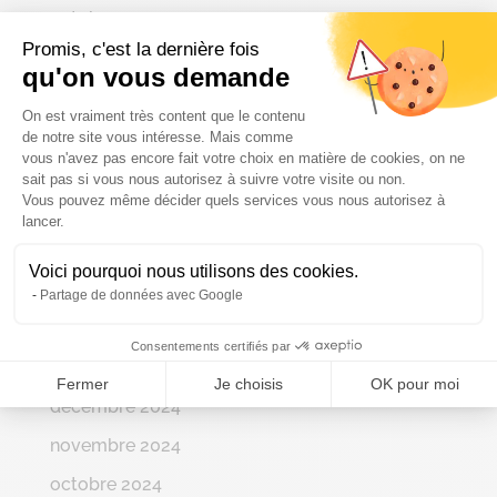
octobre 2025
Promis, c'est la dernière fois
septembre 2025
qu'on vous demande
août 2025
Plateforme de Gestion du Consenteme
On est vraiment très content que le contenu
juillet 2025
de notre site vous intéresse. Mais comme
vous n'avez pas encore fait votre choix en matière de cookies, on ne
juin 2025
sait pas si vous nous autorisez à suivre votre visite ou non.
Vous pouvez même décider quels services vous nous autorisez à
Axeptio consent
mai 2025
lancer.
avril 2025
Voici pourquoi nous utilisons des cookies.
mars 2025
Partage de données avec Google
février 2025
Consentements certifiés par
janvier 2025
Fermer
Je choisis
OK pour moi
décembre 2024
novembre 2024
octobre 2024