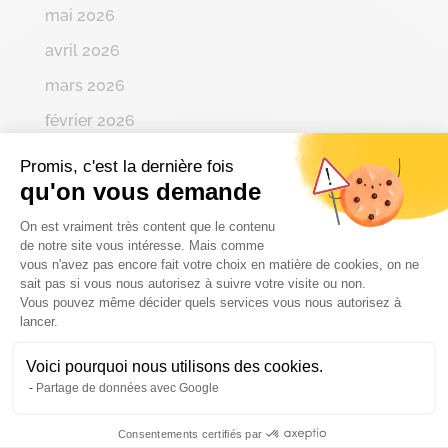
mai 2026
avril 2026
mars 2026
février 2026
janvier 2026
Promis, c'est la dernière fois
qu'on vous demande
décembre 2025
Plateforme de Gestion du Consenteme
novembre 2025
On est vraiment très content que le contenu
de notre site vous intéresse. Mais comme
octobre 2025
vous n'avez pas encore fait votre choix en matière de cookies, on ne
sait pas si vous nous autorisez à suivre votre visite ou non.
septembre 2025
Vous pouvez même décider quels services vous nous autorisez à
Axeptio consent
lancer.
août 2025
juillet 2025
Voici pourquoi nous utilisons des cookies.
Partage de données avec Google
juin 2025
mai 2025
Consentements certifiés par