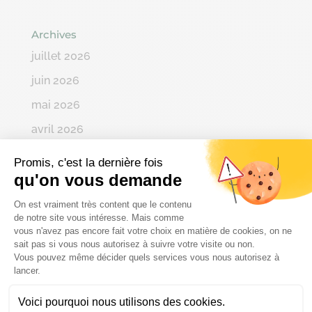
Archives
juillet 2026
juin 2026
mai 2026
avril 2026
mars 2026
Promis, c'est la dernière fois
qu'on vous demande
février 2026
Plateforme de Gestion du Consenteme
janvier 2026
On est vraiment très content que le contenu
de notre site vous intéresse. Mais comme
décembre 2025
vous n'avez pas encore fait votre choix en matière de cookies, on ne
sait pas si vous nous autorisez à suivre votre visite ou non.
novembre 2025
Vous pouvez même décider quels services vous nous autorisez à
Axeptio consent
lancer.
octobre 2025
septembre 2025
Voici pourquoi nous utilisons des cookies.