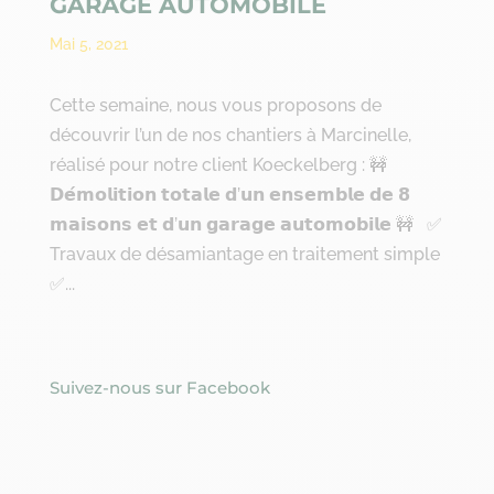
GARAGE AUTOMOBILE
Mai 5, 2021
Cette semaine, nous vous proposons de
découvrir l’un de nos chantiers à Marcinelle,
réalisé pour notre client Koeckelberg : 🚧
𝗗𝗲́𝗺𝗼𝗹𝗶𝘁𝗶𝗼𝗻 𝘁𝗼𝘁𝗮𝗹𝗲 𝗱’𝘂𝗻 𝗲𝗻𝘀𝗲𝗺𝗯𝗹𝗲 𝗱𝗲 𝟴
𝗺𝗮𝗶𝘀𝗼𝗻𝘀 𝗲𝘁 𝗱’𝘂𝗻 𝗴𝗮𝗿𝗮𝗴𝗲 𝗮𝘂𝘁𝗼𝗺𝗼𝗯𝗶𝗹𝗲 🚧 ✅
Travaux de désamiantage en traitement simple
✅...
Suivez-nous sur Facebook