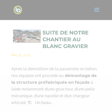
SUITE DE NOTRE
CHANTIER AU
BLANC GRAVIER
Mai 31, 2021
Après la démolition de la passerelle en béton,
nos équipes ont procédé au 𝗱𝗲́𝗺𝗼𝗻𝘁𝗮𝗴𝗲 𝗱𝗲
𝗹𝗮 𝘀𝘁𝗿𝘂𝗰𝘁𝘂𝗿𝗲 𝗽𝗿𝗲́𝗳𝗮𝗯𝗿𝗶𝗾𝘂𝗲́𝗲 𝗲𝗻 𝗳𝗮𝗰̧𝗮𝗱𝗲 à
l’aide notamment d’une grue tour, d’une pelle
mécanique, d’une nacelle et d’un chargeur
articulé. 🏗 Un beau...