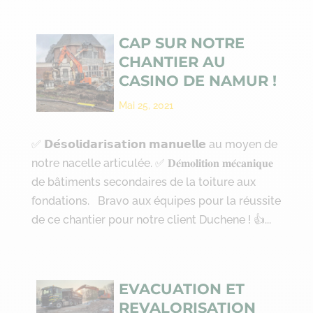
CAP SUR NOTRE
CHANTIER AU
CASINO DE NAMUR !
Mai 25, 2021
✅ 𝗗𝗲́𝘀𝗼𝗹𝗶𝗱𝗮𝗿𝗶𝘀𝗮𝘁𝗶𝗼𝗻 𝗺𝗮𝗻𝘂𝗲𝗹𝗹𝗲 au moyen de
notre nacelle articulée. ✅ 𝐃𝐞́𝐦𝐨𝐥𝐢𝐭𝐢𝐨𝐧 𝐦𝐞́𝐜𝐚𝐧𝐢𝐪𝐮𝐞
de bâtiments secondaires de la toiture aux
fondations. Bravo aux équipes pour la réussite
de ce chantier pour notre client Duchene ! 👍...
EVACUATION ET
REVALORISATION