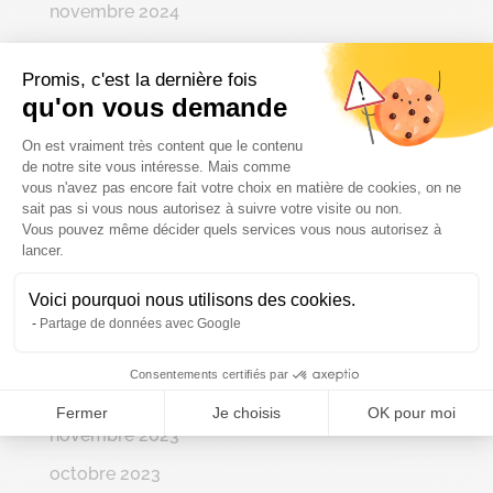
novembre 2024
octobre 2024
Promis, c'est la dernière fois
septembre 2024
qu'on vous demande
août 2024
Plateforme de Gestion du Consenteme
On est vraiment très content que le contenu
juin 2024
de notre site vous intéresse. Mais comme
vous n'avez pas encore fait votre choix en matière de cookies, on ne
mai 2024
sait pas si vous nous autorisez à suivre votre visite ou non.
Vous pouvez même décider quels services vous nous autorisez à
Axeptio consent
avril 2024
lancer.
mars 2024
Voici pourquoi nous utilisons des cookies.
février 2024
Partage de données avec Google
janvier 2024
Consentements certifiés par
décembre 2023
Fermer
Je choisis
OK pour moi
novembre 2023
octobre 2023