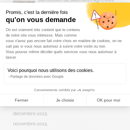
Promis, c'est la dernière fois
qu'on vous demande
Plateforme de Gestion du Consenteme
On est vraiment très content que le contenu
Archives
de notre site vous intéresse. Mais comme
vous n'avez pas encore fait votre choix en matière de cookies, on ne
juillet 2026
sait pas si vous nous autorisez à suivre votre visite ou non.
Vous pouvez même décider quels services vous nous autorisez à
juin 2026
Axeptio consent
lancer.
mai 2026
Voici pourquoi nous utilisons des cookies.
avril 2026
Partage de données avec Google
mars 2026
Consentements certifiés par
février 2026
Fermer
Je choisis
OK pour moi
janvier 2026
décembre 2025
novembre 2025