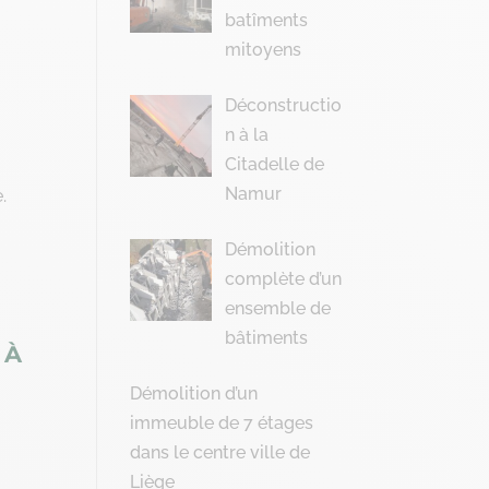
batîments
mitoyens
Déconstructio
n à la
Citadelle de
Namur
.
Démolition
complète d’un
ensemble de
bâtiments
 À
Démolition d’un
immeuble de 7 étages
dans le centre ville de
Liège