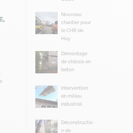
Nouveau
E,
chantier pour
le CHR de
Huy
Démontage
de châssis en
béton
–
e
Intervention
en milieu
industriel
Déconstructio
n de