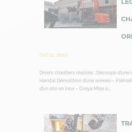
LE
CH
OR
Oct 12, 2020
Divers chantiers réalisés : Découpe d’une 
Herstal Démolition d’une annexe – Fléma
d’un silo en inox – Oreye Mise à...
TR