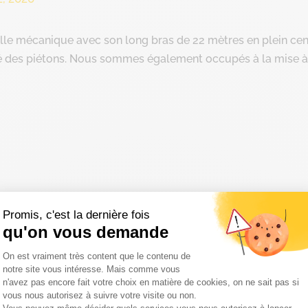
elle mécanique avec son long bras de 22 mètres en plein cen
rité des piétons. Nous sommes également occupés à la mise 
Promis, c'est la dernière fois
qu'on vous demande
Plateforme de Gestion du Consentemen
On est vraiment très content que le contenu de
notre site vous intéresse. Mais comme vous
n'avez pas encore fait votre choix en matière de cookies, on ne sait pas si
vous nous autorisez à suivre votre visite ou non.
Axeptio consent