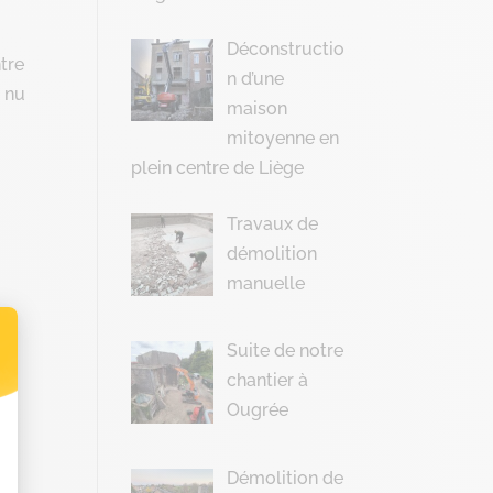
Déconstructio
tre
n d’une
à nu
maison
mitoyenne en
plein centre de Liège
Travaux de
démolition
manuelle
Suite de notre
chantier à
t : Personnalisez vos Options
Ougrée
Démolition de