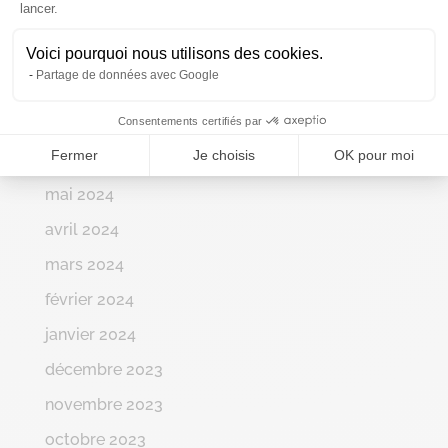
lancer.
novembre 2024
Voici pourquoi nous utilisons des cookies.
octobre 2024
Partage de données avec Google
septembre 2024
Consentements certifiés par
août 2024
Fermer
Je choisis
OK pour moi
juin 2024
mai 2024
avril 2024
mars 2024
février 2024
janvier 2024
décembre 2023
novembre 2023
octobre 2023