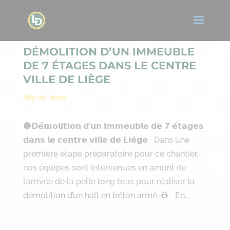
DÉMOLITION D’UN IMMEUBLE
DE 7 ÉTAGES DANS LE CENTRE
VILLE DE LIÈGE
Mar 20, 2026
🔵𝗗𝗲́𝗺𝗼𝗹𝗶𝘁𝗶𝗼𝗻 𝗱’𝘂𝗻 𝗶𝗺𝗺𝗲𝘂𝗯𝗹𝗲 𝗱𝗲 𝟳 𝗲́𝘁𝗮𝗴𝗲𝘀
𝗱𝗮𝗻𝘀 𝗹𝗲 𝗰𝗲𝗻𝘁𝗿𝗲 𝘃𝗶𝗹𝗹𝗲 𝗱𝗲 𝗟𝗶𝗲̀𝗴𝗲 Dans une
première étape préparatoire pour ce chantier,
nos équipes sont intervenues en amont de
l’arrivée de la pelle long bras pour réaliser la
démolition d’un hall en béton armé. 👷 En...