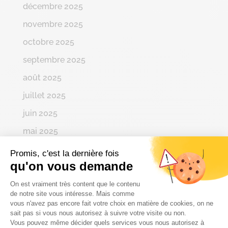
décembre 2025
novembre 2025
octobre 2025
septembre 2025
août 2025
juillet 2025
juin 2025
mai 2025
avril 2025
Promis, c'est la dernière fois
qu'on vous demande
mars 2025
Plateforme de Gestion du Consenteme
février 2025
On est vraiment très content que le contenu
de notre site vous intéresse. Mais comme
janvier 2025
vous n'avez pas encore fait votre choix en matière de cookies, on ne
sait pas si vous nous autorisez à suivre votre visite ou non.
décembre 2024
Vous pouvez même décider quels services vous nous autorisez à
Axeptio consent