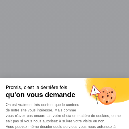
Promis, c'est la dernière fois
Travaux de démolition et
qu'on vous demande
environnement
Plateforme de Gestion du Consenteme
On est vraiment très content que le contenu
de notre site vous intéresse. Mais comme
Notre société accorde un soin particulier au tri
vous n'avez pas encore fait votre choix en matière de cookies, on ne
de tout déchet provenant d’un site de
sait pas si vous nous autorisez à suivre votre visite ou non.
Vous pouvez même décider quels services vous nous autorisez à
démolition. En effet, tous les débris et les
Axeptio consent