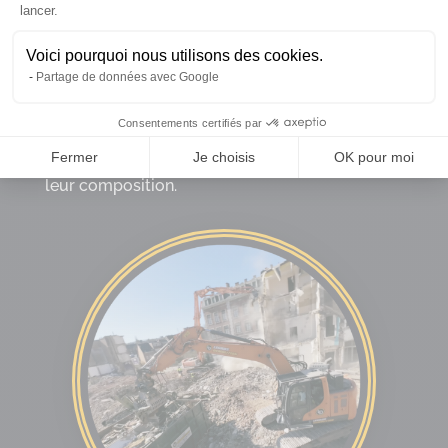
lancer.
déchets qui restent après la destruction
effectuée par notre entreprise de démolition
Voici pourquoi nous utilisons des cookies.
autour de Liège, Seraing, Grâce-Hollogne, etc.
Partage de données avec Google
sont traités avec le plus grand soin afin de
Consentements certifiés par
préserver l’environnement. Nous recyclons
systématiquement les débris en fonction de
Fermer
Je choisis
OK pour moi
leur composition.