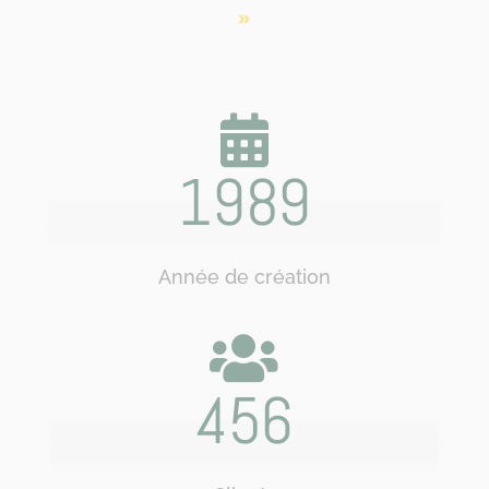
»
1989
Année de création
456