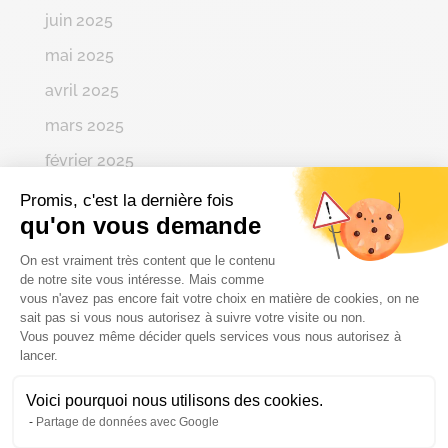
juin 2025
mai 2025
avril 2025
mars 2025
février 2025
janvier 2025
Promis, c'est la dernière fois
qu'on vous demande
décembre 2024
Plateforme de Gestion du Consenteme
On est vraiment très content que le contenu
novembre 2024
de notre site vous intéresse. Mais comme
vous n'avez pas encore fait votre choix en matière de cookies, on ne
octobre 2024
sait pas si vous nous autorisez à suivre votre visite ou non.
septembre 2024
Vous pouvez même décider quels services vous nous autorisez à
Axeptio consent
lancer.
août 2024
Voici pourquoi nous utilisons des cookies.
juin 2024
Partage de données avec Google
mai 2024