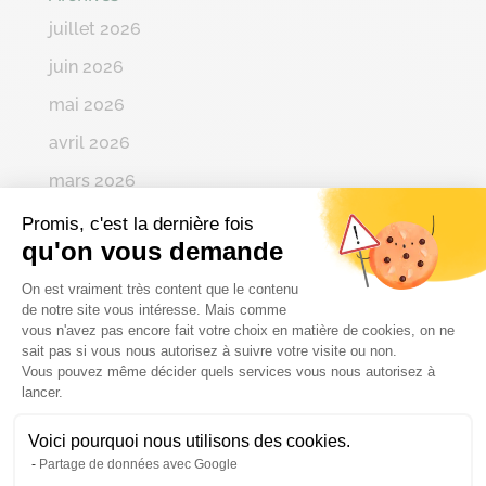
juillet 2026
juin 2026
mai 2026
avril 2026
mars 2026
février 2026
Promis, c'est la dernière fois
qu'on vous demande
janvier 2026
Plateforme de Gestion du Consenteme
On est vraiment très content que le contenu
décembre 2025
de notre site vous intéresse. Mais comme
novembre 2025
vous n'avez pas encore fait votre choix en matière de cookies, on ne
sait pas si vous nous autorisez à suivre votre visite ou non.
octobre 2025
Vous pouvez même décider quels services vous nous autorisez à
Axeptio consent
lancer.
septembre 2025
Voici pourquoi nous utilisons des cookies.
août 2025
Partage de données avec Google
juillet 2025