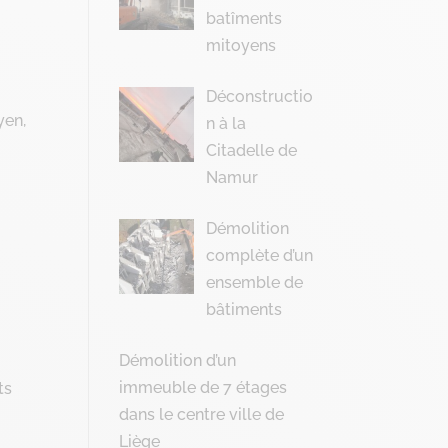
batîments
mitoyens
Déconstructio
yen,
n à la
Citadelle de
Namur
Démolition
complète d’un
ensemble de
bâtiments
Démolition d’un
immeuble de 7 étages
ts
dans le centre ville de
Liège