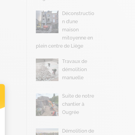
Déconstructio
n d’une
maison
mitoyenne en
plein centre de Liège
Travaux de
démolition
manuelle
Suite de notre
chantier à
t : Personnalisez vos Options
Ougrée
Démolition de