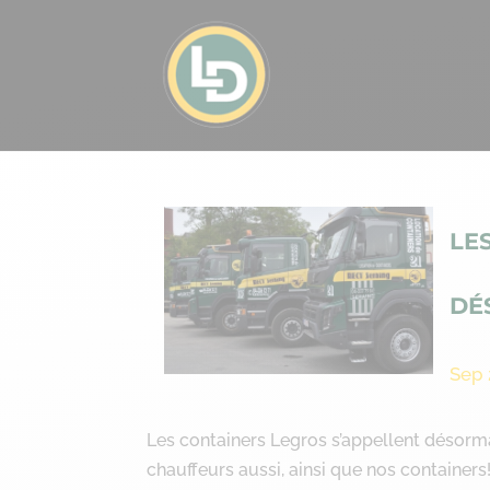
LE
DÉ
Sep 
Les containers Legros s’appellent désor
chauffeurs aussi, ainsi que nos containers