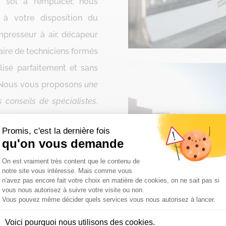
e sol à remplacer, nous
 à votre disposition du
mpresseur à air, décapeur
faire de techniciens formés
alisé parfaitement et sans
. Nous vous proposons
une
s conseils de spécialistes
.
ntier, mais également
Promis, c'est la dernière fois
ainsi l’esprit libre pour
qu'on vous demande
Plateforme de Gestion du Consentemen
On est vraiment très content que le contenu de
notre site vous intéresse. Mais comme vous
s à nous contacter…
Nous
n'avez pas encore fait votre choix en matière de cookies, on ne sait pas si
vous nous autorisez à suivre votre visite ou non.
Axeptio consent
Vous pouvez même décider quels services vous nous autorisez à lancer.
Voici pourquoi nous utilisons des cookies.