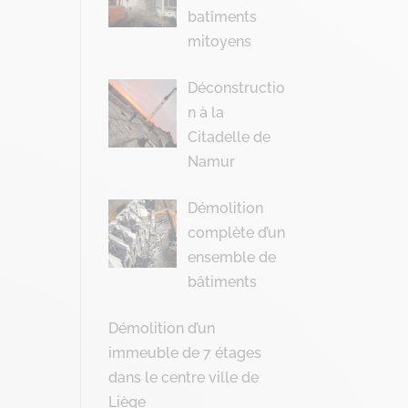
batîments
mitoyens
Déconstructio
n à la
Citadelle de
Namur
Démolition
complète d’un
ensemble de
bâtiments
Démolition d’un
immeuble de 7 étages
dans le centre ville de
Liège