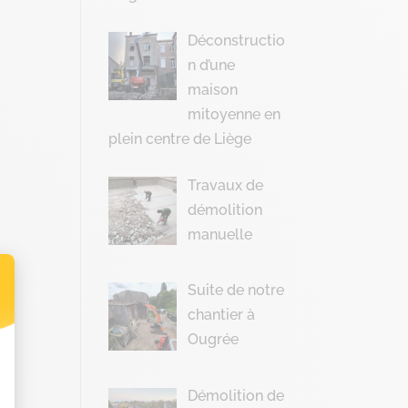
Déconstructio
n d’une
maison
mitoyenne en
plein centre de Liège
Travaux de
démolition
manuelle
Suite de notre
chantier à
t : Personnalisez vos Options
Ougrée
Démolition de