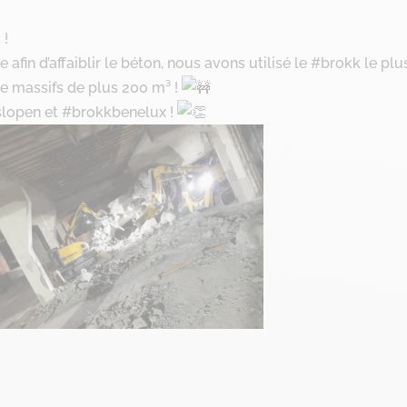
 !
afin d’affaiblir le béton, nous avons utilisé le #brokk le plu
de massifs de plus 200 m³ !
slopen et #brokkbenelux !