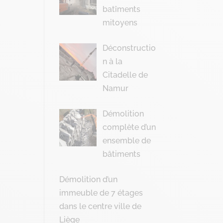
batîments
mitoyens
Déconstructio
n à la
Citadelle de
Namur
Démolition
complète d’un
ensemble de
bâtiments
Démolition d’un
immeuble de 7 étages
dans le centre ville de
Liège