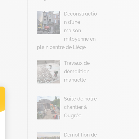
Déconstructio
n d’une
maison
mitoyenne en
plein centre de Liège
Travaux de
démolition
manuelle
Suite de notre
chantier à
t : Personnalisez vos Options
Ougrée
Démolition de