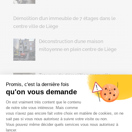
Démolition d’un immeuble de 7 étages dans le
centre ville de Liège
Déconstruction d’une maison
mitoyenne en plein centre de Liège
Travaux de démolition manuelle
Promis, c'est la dernière fois
qu'on vous demande
Plateforme de Gestion du Consenteme
On est vraiment très content que le contenu
de notre site vous intéresse. Mais comme
Suite de notre chantier à Ougrée
vous n'avez pas encore fait votre choix en matière de cookies, on ne
sait pas si vous nous autorisez à suivre votre visite ou non.
Vous pouvez même décider quels services vous nous autorisez à
Axeptio consent
lancer.