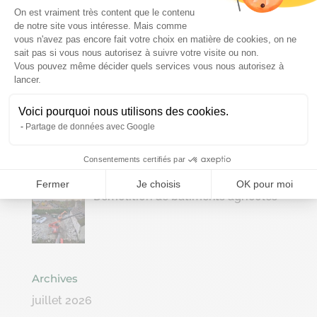
Plateforme de Gestion du Consenteme
On est vraiment très content que le contenu
de notre site vous intéresse. Mais comme
Travaux de démolition manuelle
vous n'avez pas encore fait votre choix en matière de cookies, on ne
sait pas si vous nous autorisez à suivre votre visite ou non.
Vous pouvez même décider quels services vous nous autorisez à
Axeptio consent
lancer.
Voici pourquoi nous utilisons des cookies.
Suite de notre chantier à Ougrée
Partage de données avec Google
Consentements certifiés par
Fermer
Je choisis
OK pour moi
Démolition de bâtiments agricoles
Archives
juillet 2026