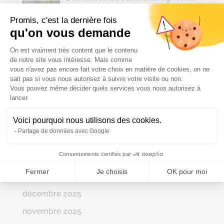
Promis, c'est la dernière fois
qu'on vous demande
Plateforme de Gestion du Consenteme
On est vraiment très content que le contenu
Archives
de notre site vous intéresse. Mais comme
vous n'avez pas encore fait votre choix en matière de cookies, on ne
juillet 2026
sait pas si vous nous autorisez à suivre votre visite ou non.
juin 2026
Vous pouvez même décider quels services vous nous autorisez à
Axeptio consent
lancer.
mai 2026
Voici pourquoi nous utilisons des cookies.
avril 2026
Partage de données avec Google
mars 2026
Consentements certifiés par
février 2026
Fermer
Je choisis
OK pour moi
janvier 2026
décembre 2025
novembre 2025