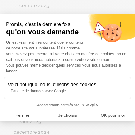
décembre 2025
novembre 2025
Promis, c'est la dernière fois
octobre 2025
qu'on vous demande
septembre 2025
Plateforme de Gestion du Consenteme
On est vraiment très content que le contenu
août 2025
de notre site vous intéresse. Mais comme
vous n'avez pas encore fait votre choix en matière de cookies, on ne
juillet 2025
sait pas si vous nous autorisez à suivre votre visite ou non.
Vous pouvez même décider quels services vous nous autorisez à
Axeptio consent
juin 2025
lancer.
mai 2025
Voici pourquoi nous utilisons des cookies.
avril 2025
Partage de données avec Google
mars 2025
Consentements certifiés par
février 2025
Fermer
Je choisis
OK pour moi
janvier 2025
décembre 2024