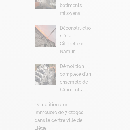
batîments
mitoyens
Déconstructio
n à la
Citadelle de
Namur
Démolition
complète d’un
ensemble de
bâtiments
Démolition d’un
immeuble de 7 étages
dans le centre ville de
Liège