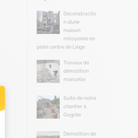
Déconstructio
n d’une
maison
mitoyenne en
plein centre de Liège
Travaux de
démolition
manuelle
Suite de notre
chantier à
t : Personnalisez vos Options
Ougrée
Démolition de