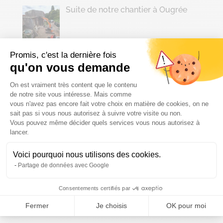
Suite de notre chantier à Ougrée
Promis, c'est la dernière fois
qu'on vous demande
Démolition de bâtiments agricoles
Plateforme de Gestion du Consenteme
On est vraiment très content que le contenu
de notre site vous intéresse. Mais comme
vous n'avez pas encore fait votre choix en matière de cookies, on ne
sait pas si vous nous autorisez à suivre votre visite ou non.
Vous pouvez même décider quels services vous nous autorisez à
Archives
Axeptio consent
lancer.
juillet 2026
Voici pourquoi nous utilisons des cookies.
juin 2026
Partage de données avec Google
mai 2026
Consentements certifiés par
avril 2026
Fermer
Je choisis
OK pour moi
mars 2026