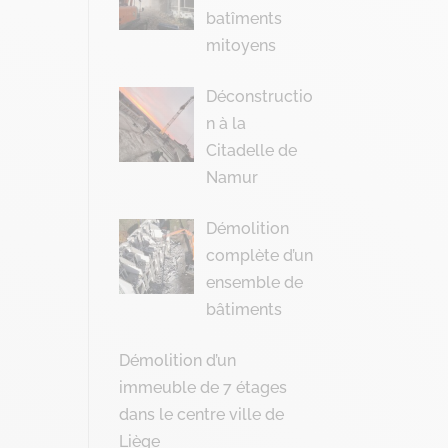
batîments
mitoyens
Déconstructio
n à la
Citadelle de
Namur
Démolition
complète d’un
ensemble de
bâtiments
Démolition d’un
immeuble de 7 étages
dans le centre ville de
Liège