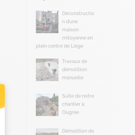
Déconstructio
n d’une
maison
mitoyenne en
plein centre de Liège
Travaux de
démolition
manuelle
Suite de notre
chantier à
t : Personnalisez vos Options
Ougrée
Démolition de