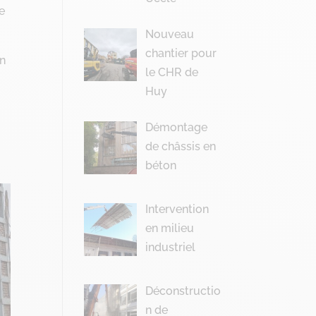
re
Nouveau
chantier pour
on
le CHR de
Huy
Démontage
de châssis en
béton
Intervention
en milieu
industriel
Déconstructio
n de