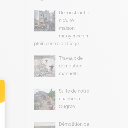
Déconstructio
n d’une
maison
mitoyenne en
plein centre de Liège
Travaux de
démolition
manuelle
Suite de notre
chantier à
t : Personnalisez vos Options
Ougrée
Démolition de