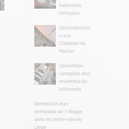
batîments
mitoyens
Déconstructio
n à la
Citadelle de
Namur
Démolition
complète d’un
ensemble de
bâtiments
Démolition d’un
immeuble de 7 étages
dans le centre ville de
Liège