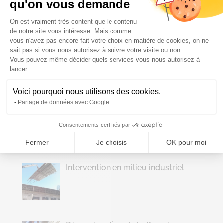
qu'on vous demande
Chanteclerc à Uccle
Plateforme de Gestion du Consenteme
On est vraiment très content que le contenu
de notre site vous intéresse. Mais comme
vous n'avez pas encore fait votre choix en matière de cookies, on ne
sait pas si vous nous autorisez à suivre votre visite ou non.
Nouveau chantier pour le CHR de
Vous pouvez même décider quels services vous nous autorisez à
Axeptio consent
Huy
lancer.
Voici pourquoi nous utilisons des cookies.
Partage de données avec Google
Démontage de châssis en béton
Consentements certifiés par
Fermer
Je choisis
OK pour moi
Intervention en milieu industriel