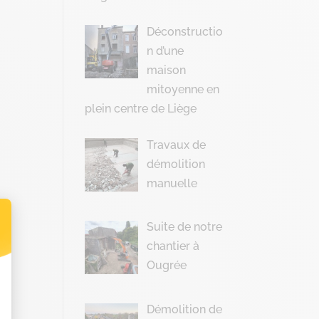
Déconstructio
n d’une
maison
mitoyenne en
plein centre de Liège
Travaux de
démolition
manuelle
Suite de notre
chantier à
t : Personnalisez vos Options
Ougrée
Démolition de