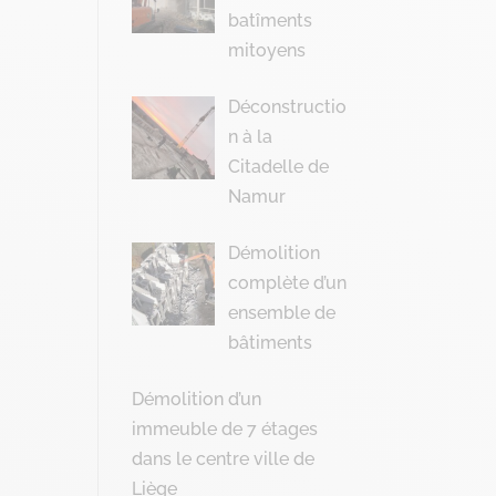
batîments
mitoyens
Déconstructio
n à la
Citadelle de
Namur
Démolition
complète d’un
ensemble de
bâtiments
Démolition d’un
immeuble de 7 étages
dans le centre ville de
Liège