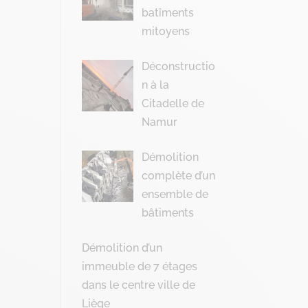
batîments
mitoyens
Déconstructio
n à la
Citadelle de
Namur
Démolition
complète d’un
ensemble de
bâtiments
Démolition d’un
immeuble de 7 étages
dans le centre ville de
Liège