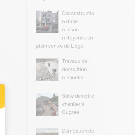
Déconstructio
n d’une
maison
mitoyenne en
plein centre de Liège
Travaux de
démolition
manuelle
Suite de notre
chantier à
t : Personnalisez vos Options
Ougrée
Démolition de