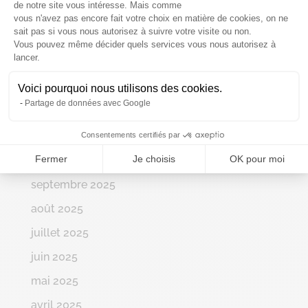
de notre site vous intéresse. Mais comme
avril 2026
vous n'avez pas encore fait votre choix en matière de cookies, on ne
sait pas si vous nous autorisez à suivre votre visite ou non.
mars 2026
Vous pouvez même décider quels services vous nous autorisez à
Axeptio consent
lancer.
février 2026
janvier 2026
Voici pourquoi nous utilisons des cookies.
Partage de données avec Google
décembre 2025
novembre 2025
Consentements certifiés par
Fermer
Je choisis
OK pour moi
octobre 2025
septembre 2025
août 2025
juillet 2025
juin 2025
mai 2025
avril 2025