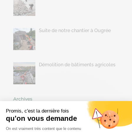
Suite de notre chantier à Ougrée
Démolition de bâtiments agricoles
Archives
juillet 2026
Promis, c'est la dernière fois
qu'on vous demande
juin 2026
Plateforme de Gestion du Consenteme
mai 2026
On est vraiment très content que le contenu