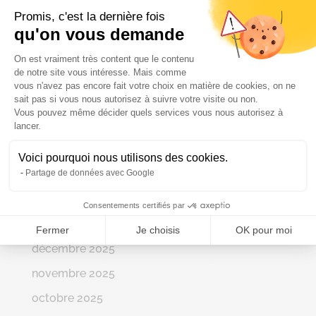
Promis, c'est la dernière fois
qu'on vous demande
Plateforme de Gestion du Consenteme
Archives
On est vraiment très content que le contenu
de notre site vous intéresse. Mais comme
juillet 2026
vous n'avez pas encore fait votre choix en matière de cookies, on ne
sait pas si vous nous autorisez à suivre votre visite ou non.
juin 2026
Vous pouvez même décider quels services vous nous autorisez à
Axeptio consent
mai 2026
lancer.
avril 2026
Voici pourquoi nous utilisons des cookies.
Partage de données avec Google
mars 2026
février 2026
Consentements certifiés par
janvier 2026
Fermer
Je choisis
OK pour moi
décembre 2025
novembre 2025
octobre 2025