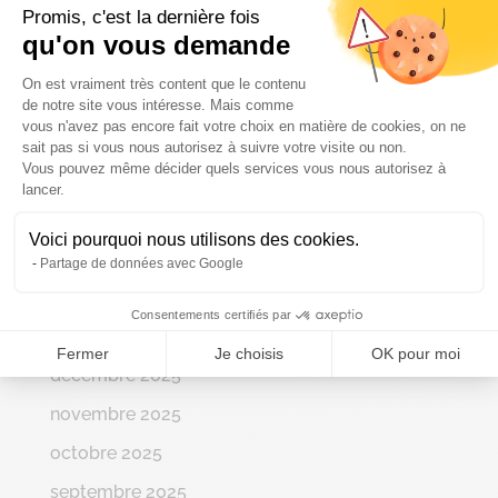
Promis, c'est la dernière fois
qu'on vous demande
Archives
Plateforme de Gestion du Consenteme
On est vraiment très content que le contenu
juillet 2026
de notre site vous intéresse. Mais comme
vous n'avez pas encore fait votre choix en matière de cookies, on ne
juin 2026
sait pas si vous nous autorisez à suivre votre visite ou non.
Vous pouvez même décider quels services vous nous autorisez à
Axeptio consent
mai 2026
lancer.
avril 2026
Voici pourquoi nous utilisons des cookies.
mars 2026
Partage de données avec Google
février 2026
Consentements certifiés par
janvier 2026
Fermer
Je choisis
OK pour moi
décembre 2025
novembre 2025
octobre 2025
septembre 2025