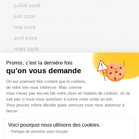
juillet 2026
juin 2026
mai 2026
avril 2026
mars 2026
février 2026
Promis, c'est la dernière fois
qu'on vous demande
janvier 2026
Plateforme de Gestion du Consenteme
décembre 2025
On est vraiment très content que le contenu
de notre site vous intéresse. Mais comme
novembre 2025
vous n'avez pas encore fait votre choix en matière de cookies, on ne
sait pas si vous nous autorisez à suivre votre visite ou non.
octobre 2025
Vous pouvez même décider quels services vous nous autorisez à
Axeptio consent
lancer.
septembre 2025
août 2025
Voici pourquoi nous utilisons des cookies.
Partage de données avec Google
juillet 2025