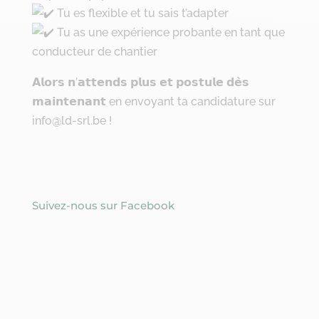
Tu es flexible et tu sais t’adapter
Tu as une expérience probante en tant que
conducteur de chantier
𝗔𝗹𝗼𝗿𝘀 𝗻’𝗮𝘁𝘁𝗲𝗻𝗱𝘀 𝗽𝗹𝘂𝘀 𝗲𝘁 𝗽𝗼𝘀𝘁𝘂𝗹𝗲 𝗱𝗲̀𝘀
𝗺𝗮𝗶𝗻𝘁𝗲𝗻𝗮𝗻𝘁 en envoyant ta candidature sur
info@ld-srl.be !
Suivez-nous sur Facebook