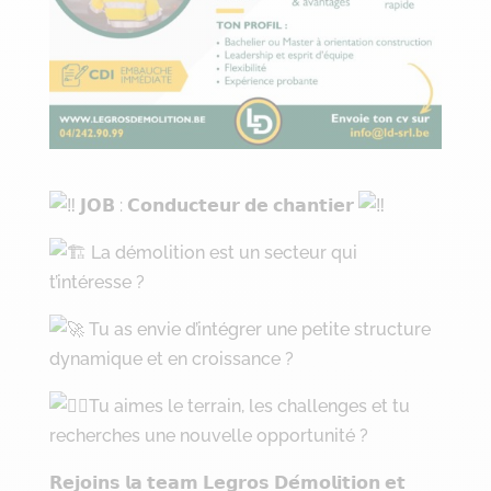
𝗝𝗢𝗕 : 𝗖𝗼𝗻𝗱𝘂𝗰𝘁𝗲𝘂𝗿 𝗱𝗲 𝗰𝗵𝗮𝗻𝘁𝗶𝗲𝗿
La démolition est un secteur qui
t’intéresse ?
Tu as envie d’intégrer une petite structure
dynamique et en croissance ?
Tu aimes le terrain, les challenges et tu
recherches une nouvelle opportunité ?
𝗥𝗲𝗷𝗼𝗶𝗻𝘀 𝗹𝗮 𝘁𝗲𝗮𝗺 𝗟𝗲𝗴𝗿𝗼𝘀 𝗗𝗲́𝗺𝗼𝗹𝗶𝘁𝗶𝗼𝗻 𝗲𝘁