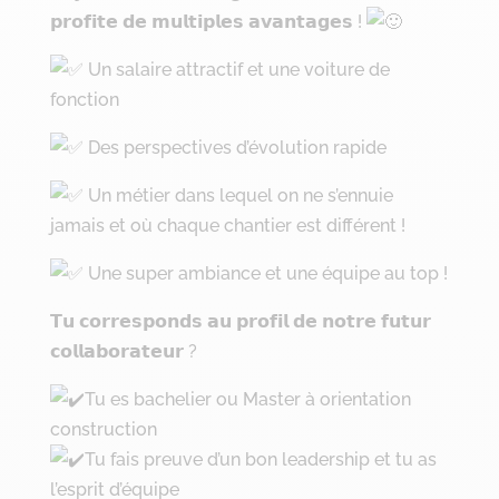
𝗽𝗿𝗼𝗳𝗶𝘁𝗲 𝗱𝗲 𝗺𝘂𝗹𝘁𝗶𝗽𝗹𝗲𝘀 𝗮𝘃𝗮𝗻𝘁𝗮𝗴𝗲𝘀 !
Un salaire attractif et une voiture de
fonction
Des perspectives d’évolution rapide
Un métier dans lequel on ne s’ennuie
jamais et où chaque chantier est différent !
Une super ambiance et une équipe au top !
𝗧𝘂 𝗰𝗼𝗿𝗿𝗲𝘀𝗽𝗼𝗻𝗱𝘀 𝗮𝘂 𝗽𝗿𝗼𝗳𝗶𝗹 𝗱𝗲 𝗻𝗼𝘁𝗿𝗲 𝗳𝘂𝘁𝘂𝗿
𝗰𝗼𝗹𝗹𝗮𝗯𝗼𝗿𝗮𝘁𝗲𝘂𝗿 ?
Tu es bachelier ou Master à orientation
construction
Tu fais preuve d’un bon leadership et tu as
l’esprit d’équipe