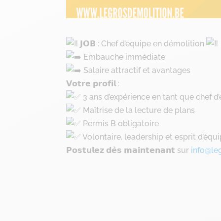
𝗝𝗢𝗕 : Chef d’équipe en démolition
Embauche immédiate
Salaire attractif et avantages
𝗩𝗼𝘁𝗿𝗲 𝗽𝗿𝗼𝗳𝗶𝗹 :
3 ans d’expérience en tant que chef d
Maîtrise de la lecture de plans
Permis B obligatoire
Volontaire, leadership et esprit d’équ
𝗣𝗼𝘀𝘁𝘂𝗹𝗲𝘇 𝗱𝗲̀𝘀 𝗺𝗮𝗶𝗻𝘁𝗲𝗻𝗮𝗻𝘁 sur
info@le