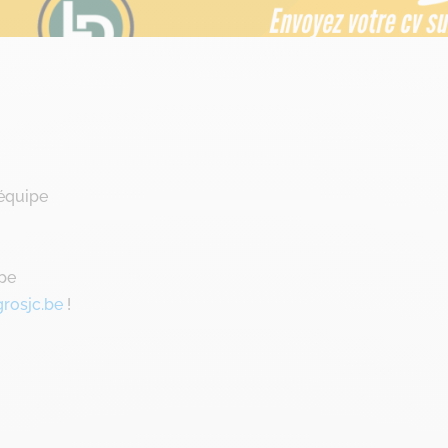
’équipe
ipe
grosjc.be
!