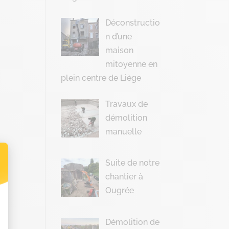
Déconstructio
n d’une
maison
mitoyenne en
plein centre de Liège
Travaux de
démolition
manuelle
Suite de notre
chantier à
t : Personnalisez vos Options
Ougrée
Démolition de