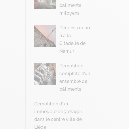
batîments
mitoyens
Déconstructio
n à la
Citadelle de
Namur
Démolition
complète d’un
ensemble de
bâtiments
Démolition d’un
immeuble de 7 étages
dans le centre ville de
Liège