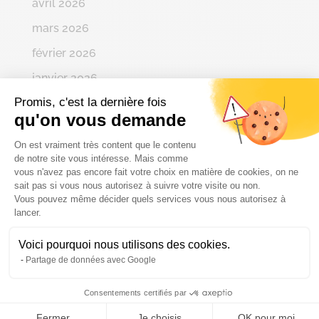
avril 2026
mars 2026
février 2026
janvier 2026
Promis, c'est la dernière fois
décembre 2025
qu'on vous demande
novembre 2025
Plateforme de Gestion du Consenteme
On est vraiment très content que le contenu
octobre 2025
de notre site vous intéresse. Mais comme
vous n'avez pas encore fait votre choix en matière de cookies, on ne
septembre 2025
sait pas si vous nous autorisez à suivre votre visite ou non.
Vous pouvez même décider quels services vous nous autorisez à
août 2025
Axeptio consent
lancer.
juillet 2025
Voici pourquoi nous utilisons des cookies.
juin 2025
Partage de données avec Google
mai 2025
Consentements certifiés par
avril 2025
Fermer
Je choisis
OK pour moi