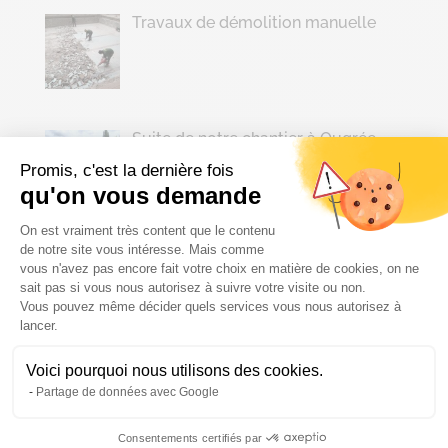
Travaux de démolition manuelle
Suite de notre chantier à Ougrée
Promis, c'est la dernière fois
qu'on vous demande
Plateforme de Gestion du Consenteme
On est vraiment très content que le contenu
de notre site vous intéresse. Mais comme
Démolition de bâtiments agricoles
vous n'avez pas encore fait votre choix en matière de cookies, on ne
sait pas si vous nous autorisez à suivre votre visite ou non.
Vous pouvez même décider quels services vous nous autorisez à
Axeptio consent
lancer.
Archives
Voici pourquoi nous utilisons des cookies.
Partage de données avec Google
juillet 2026
juin 2026
Consentements certifiés par