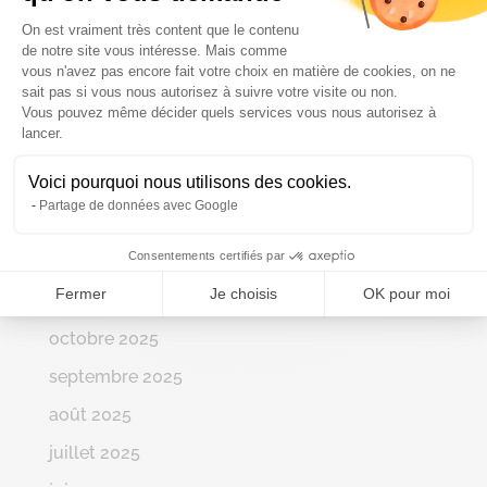
Plateforme de Gestion du Consenteme
On est vraiment très content que le contenu
juin 2026
de notre site vous intéresse. Mais comme
mai 2026
vous n'avez pas encore fait votre choix en matière de cookies, on ne
sait pas si vous nous autorisez à suivre votre visite ou non.
avril 2026
Vous pouvez même décider quels services vous nous autorisez à
Axeptio consent
lancer.
mars 2026
Voici pourquoi nous utilisons des cookies.
février 2026
Partage de données avec Google
janvier 2026
Consentements certifiés par
décembre 2025
Fermer
Je choisis
OK pour moi
novembre 2025
octobre 2025
septembre 2025
août 2025
juillet 2025