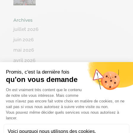
Archives
juillet 2026
juin 2026
mai 2026
avril 2026
mars 2026
Promis, c'est la dernière fois
qu'on vous demande
février 2026
Plateforme de Gestion du Consenteme
On est vraiment très content que le contenu
janvier 2026
de notre site vous intéresse. Mais comme
vous n'avez pas encore fait votre choix en matière de cookies, on ne
décembre 2025
sait pas si vous nous autorisez à suivre votre visite ou non.
novembre 2025
Vous pouvez même décider quels services vous nous autorisez à
Axeptio consent
lancer.
octobre 2025
Voici pourquoi nous utilisons des cookies.