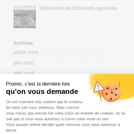
Démolition de bâtiments agricoles
Archives
juillet 2026
juin 2026
mai 2026
avril 2026
Promis, c'est la dernière fois
qu'on vous demande
mars 2026
Plateforme de Gestion du Consenteme
On est vraiment très content que le contenu
février 2026
de notre site vous intéresse. Mais comme
vous n'avez pas encore fait votre choix en matière de cookies, on ne
janvier 2026
sait pas si vous nous autorisez à suivre votre visite ou non.
Vous pouvez même décider quels services vous nous autorisez à
décembre 2025
Axeptio consent
lancer.