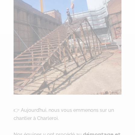
👉 Aujourd’hui, nous vous emmenons sur un
chantier à Charleroi.
Nos équipes y ont procédé au 𝗱𝗲́𝗺𝗼𝗻𝘁𝗮𝗴𝗲 𝗲𝘁