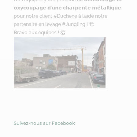
𝗼𝘅𝘆𝗰𝗼𝘂𝗽𝗮𝗴𝗲 𝗱’𝘂𝗻𝗲 𝗰𝗵𝗮𝗿𝗽𝗲𝗻𝘁𝗲 𝗺𝗲́𝘁𝗮𝗹𝗹𝗶𝗾𝘂𝗲
pour notre client
#Duchene
à l’aide notre
partenaire en levage
#Jungling
! 🏗
Bravo aux équipes ! 👏
Suivez-nous sur Facebook