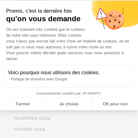
septembre 2025
Promis, c'est la dernière fois
qu'on vous demande
août 2025
Plateforme de Gestion du Consenteme
On est vraiment très content que le contenu
juillet 2025
de notre site vous intéresse. Mais comme
vous n'avez pas encore fait votre choix en matière de cookies, on ne
juin 2025
sait pas si vous nous autorisez à suivre votre visite ou non.
mai 2025
Vous pouvez même décider quels services vous nous autorisez à
Axeptio consent
lancer.
avril 2025
Voici pourquoi nous utilisons des cookies.
mars 2025
Partage de données avec Google
février 2025
Consentements certifiés par
janvier 2025
Fermer
Je choisis
OK pour moi
décembre 2024
novembre 2024
octobre 2024