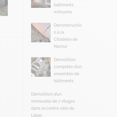
batîments
mitoyens
Déconstructio
n à la
Citadelle de
Namur
Démolition
complète d’un
ensemble de
bâtiments
Démolition d’un
immeuble de 7 étages
dans le centre ville de
Liège