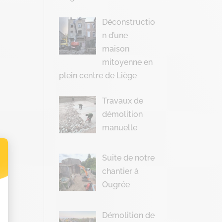
Déconstructio
n d’une
maison
mitoyenne en
plein centre de Liège
Travaux de
démolition
manuelle
Suite de notre
chantier à
t : Personnalisez vos Options
Ougrée
Démolition de