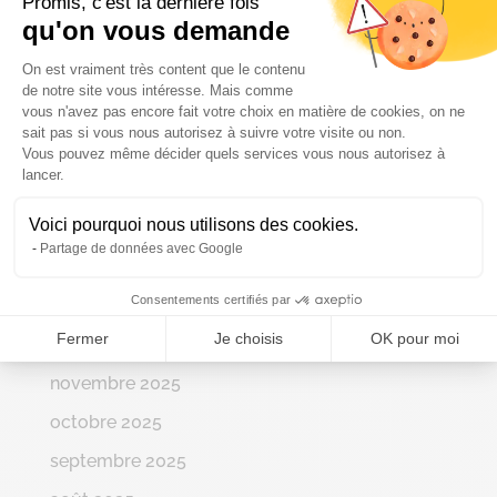
Promis, c'est la dernière fois
qu'on vous demande
Archives
Plateforme de Gestion du Consenteme
On est vraiment très content que le contenu
juillet 2026
de notre site vous intéresse. Mais comme
juin 2026
vous n'avez pas encore fait votre choix en matière de cookies, on ne
sait pas si vous nous autorisez à suivre votre visite ou non.
mai 2026
Vous pouvez même décider quels services vous nous autorisez à
Axeptio consent
lancer.
avril 2026
Voici pourquoi nous utilisons des cookies.
mars 2026
Partage de données avec Google
février 2026
Consentements certifiés par
janvier 2026
Fermer
Je choisis
OK pour moi
décembre 2025
novembre 2025
octobre 2025
septembre 2025