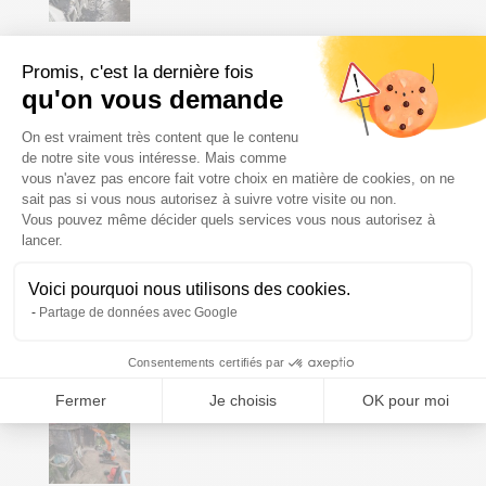
Promis, c'est la dernière fois
Démolition d’un immeuble de 7 étages dans le
qu'on vous demande
centre ville de Liège
Plateforme de Gestion du Consenteme
On est vraiment très content que le contenu
de notre site vous intéresse. Mais comme
Déconstruction d’une maison
vous n'avez pas encore fait votre choix en matière de cookies, on ne
mitoyenne en plein centre de Liège
sait pas si vous nous autorisez à suivre votre visite ou non.
Vous pouvez même décider quels services vous nous autorisez à
Axeptio consent
lancer.
Travaux de démolition manuelle
Voici pourquoi nous utilisons des cookies.
Partage de données avec Google
Consentements certifiés par
Fermer
Je choisis
OK pour moi
Suite de notre chantier à Ougrée