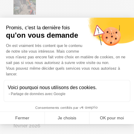
Promis, c'est la dernière fois
Démolition de bâtiments agricoles
qu'on vous demande
Plateforme de Gestion du Consenteme
On est vraiment très content que le contenu
de notre site vous intéresse. Mais comme
vous n'avez pas encore fait votre choix en matière de cookies, on ne
sait pas si vous nous autorisez à suivre votre visite ou non.
Archives
Vous pouvez même décider quels services vous nous autorisez à
Axeptio consent
juillet 2026
lancer.
juin 2026
Voici pourquoi nous utilisons des cookies.
mai 2026
Partage de données avec Google
avril 2026
Consentements certifiés par
mars 2026
Fermer
Je choisis
OK pour moi
février 2026