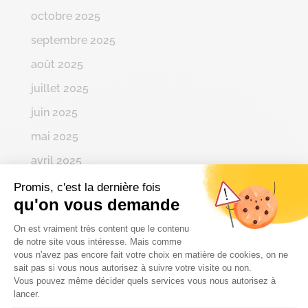
octobre 2025
septembre 2025
août 2025
juillet 2025
juin 2025
mai 2025
avril 2025
mars 2025
Promis, c'est la dernière fois
qu'on vous demande
février 2025
Plateforme de Gestion du Consenteme
On est vraiment très content que le contenu
janvier 2025
de notre site vous intéresse. Mais comme
vous n'avez pas encore fait votre choix en matière de cookies, on ne
décembre 2024
sait pas si vous nous autorisez à suivre votre visite ou non.
novembre 2024
Vous pouvez même décider quels services vous nous autorisez à
Axeptio consent
lancer.
octobre 2024