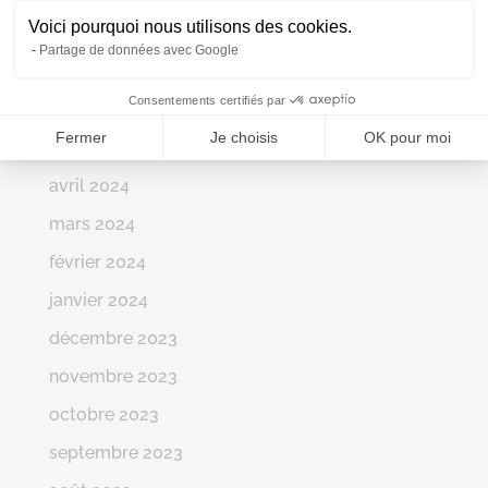
Voici pourquoi nous utilisons des cookies.
septembre 2024
Partage de données avec Google
août 2024
Consentements certifiés par
juin 2024
Fermer
Je choisis
OK pour moi
mai 2024
avril 2024
mars 2024
février 2024
janvier 2024
décembre 2023
novembre 2023
octobre 2023
septembre 2023