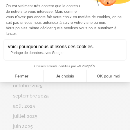
Plateforme de Gestion du Consenteme
juin 2026
On est vraiment très content que le contenu
de notre site vous intéresse. Mais comme
mai 2026
vous n'avez pas encore fait votre choix en matière de cookies, on ne
sait pas si vous nous autorisez à suivre votre visite ou non.
avril 2026
Vous pouvez même décider quels services vous nous autorisez à
Axeptio consent
lancer.
mars 2026
février 2026
Voici pourquoi nous utilisons des cookies.
Partage de données avec Google
janvier 2026
décembre 2025
Consentements certifiés par
novembre 2025
Fermer
Je choisis
OK pour moi
octobre 2025
septembre 2025
août 2025
juillet 2025
juin 2025