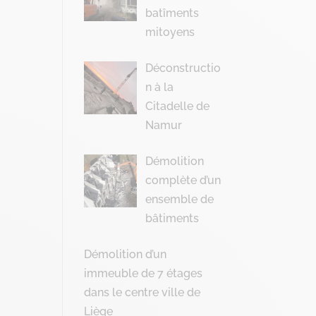
batîments
mitoyens
Déconstructio
n à la
Citadelle de
Namur
Démolition
complète d’un
ensemble de
bâtiments
Démolition d’un
immeuble de 7 étages
dans le centre ville de
Liège