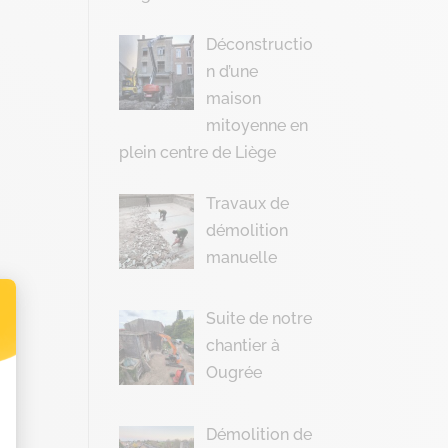
Déconstructio
n d’une
maison
mitoyenne en
plein centre de Liège
Travaux de
démolition
manuelle
Suite de notre
chantier à
t : Personnalisez vos Options
Ougrée
Démolition de