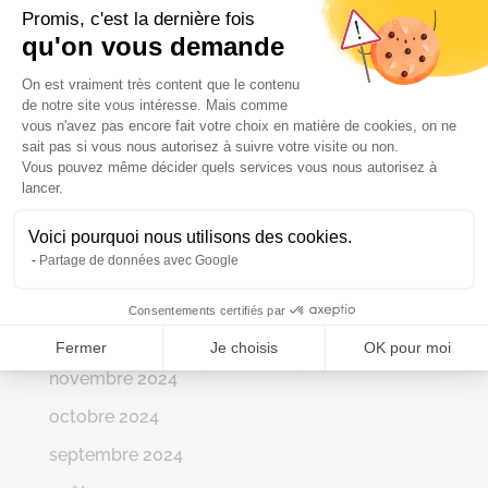
Promis, c'est la dernière fois
août 2025
qu'on vous demande
Plateforme de Gestion du Consenteme
juillet 2025
On est vraiment très content que le contenu
de notre site vous intéresse. Mais comme
juin 2025
vous n'avez pas encore fait votre choix en matière de cookies, on ne
sait pas si vous nous autorisez à suivre votre visite ou non.
mai 2025
Vous pouvez même décider quels services vous nous autorisez à
Axeptio consent
avril 2025
lancer.
mars 2025
Voici pourquoi nous utilisons des cookies.
Partage de données avec Google
février 2025
janvier 2025
Consentements certifiés par
décembre 2024
Fermer
Je choisis
OK pour moi
novembre 2024
octobre 2024
septembre 2024