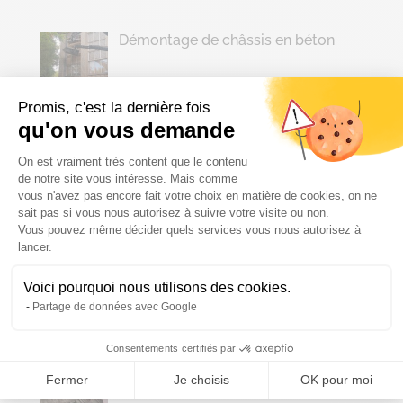
Démontage de châssis en béton
Promis, c'est la dernière fois
qu'on vous demande
Intervention en milieu industriel
Plateforme de Gestion du Consenteme
On est vraiment très content que le contenu
de notre site vous intéresse. Mais comme
vous n'avez pas encore fait votre choix en matière de cookies, on ne
sait pas si vous nous autorisez à suivre votre visite ou non.
Vous pouvez même décider quels services vous nous autorisez à
Axeptio consent
Déconstruction de batîments
lancer.
mitoyens
Voici pourquoi nous utilisons des cookies.
Partage de données avec Google
Consentements certifiés par
Déconstruction à la Citadelle de
Namur
Fermer
Je choisis
OK pour moi