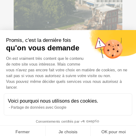
Promis, c'est la dernière fois
qu'on vous demande
Plateforme de Gestion du Consenteme
On est vraiment très content que le contenu
de notre site vous intéresse. Mais comme
vous n'avez pas encore fait votre choix en matière de cookies, on ne
sait pas si vous nous autorisez à suivre votre visite ou non.
Vous pouvez même décider quels services vous nous autorisez à
Pourquoi faire appel à un
Axeptio consent
lancer.
entrepreneur en démolition ?
Voici pourquoi nous utilisons des cookies.
Faire appel à un professionnel comme Legros
Partage de données avec Google
Démolition présente de nombreux avantages :
Sécurité
: La démolition comporte des
Consentements certifiés par
risques élevés. Les experts de Legros
Fermer
Je choisis
OK pour moi
Démolition appliquent des protocoles stricts